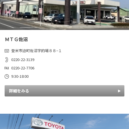
ＭＴＧ佐沼
登米市迫町佐沼字的場８８−１
0220-22-3139
0220-22-7706
9:30-18:00
詳細をみる