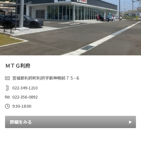
ＭＴＧ利府
宮城郡利府町利府字新神明前７５−６
022-349-1210
022-356-0892
9:30-18:00
詳細をみる