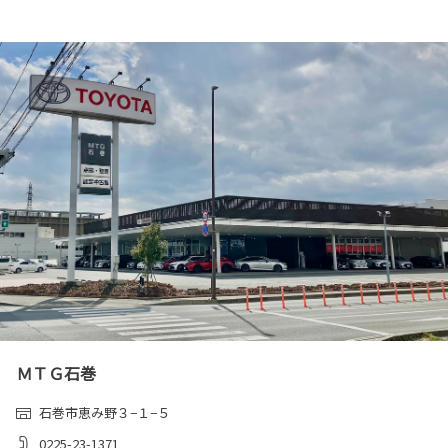
ＭＴＧ石巻
石巻市恵み野３−１−５
0225-23-1371