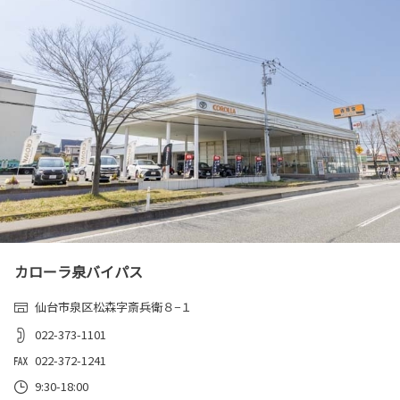
カローラ泉バイパス
仙台市泉区松森字斎兵衛８−１
022-373-1101
022-372-1241
9:30-18:00