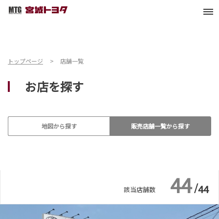
バリアフリー/フラットフ
キッズコーナー
ロア
バリアフリー/多目的駐車
G-Station
場
トップページ
店舗一覧
お店を探す
授乳室
AREA86
地図から探す
販売店舗一覧から探す
福祉車両展示店
条件で絞り込む
条件で絞り込む
44
/
44
該当店舗数