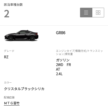
該当車種台数
2
GR86
グレード
エンジンタイプ
/駆動方式/
トランスミッ
ション
/排気量
RZ
ガソリン
2WD FR
AT
2.4L
カラー
クリスタルブラックシリカ
配備店舗
ＭＴＧ苦竹