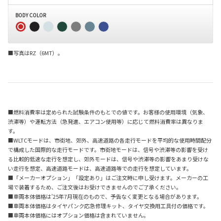
BODY COLOR
■写真はRZ（6MT）。
■燃料消費率は定められた試験条件のもとでの値です。お客様の使用環境（気象、
渋滞等）や運転方法（急発進、エアコン使用等）に応じて燃料消費率は異なりま
す。
■WLTCモードは、市街地、郊外、高速道路の各走行モードを平均的な使用時間配分
で構成した国際的な走行モードです。市街地モードは、信号や渋滞等の影響を受け
る比較的低速な走行を想定し、郊外モードは、信号や渋滞等の影響をあまり受けな
い走行を想定、高速道路モードは、高速道路等での走行を想定しています。
■「メーカーオプション」「設定あり」はご注文時に申し受けます。メーカーの工
場で装着するため、ご注文後はお受けできませんのでご了承ください。
■車両本体価格は’25年7月現在のもので、予告なく変更となる場合があります。
■車両本体価格はタイヤパンク応急修理キット、タイヤ交換用工具付の価格です。
■車両本体価格にはオプション価格は含まれていません。