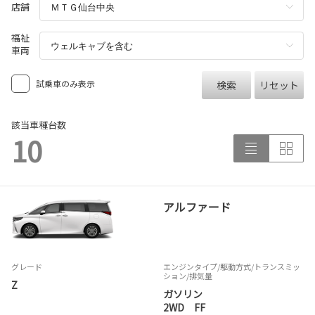
店舗
福祉
車両
試乗車のみ表示
検索
リセット
該当車種台数
10
アルファード
グレード
エンジンタイプ
/駆動方式/
トランスミッ
ション
/排気量
Z
ガソリン
2WD FF