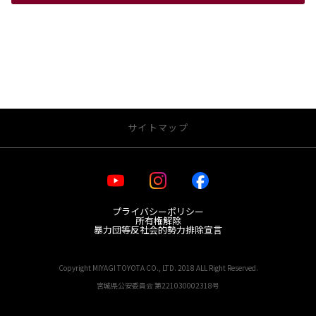
サイトマップ
・お店を探す
プライバシーポリシー
宮城トヨタ 店舗一覧
所有権解除
レクサス 店舗一覧
暴力団等反社会的勢力排除宣言
GR Garage MTG日の出町
Copyright MIYAGI TOYOTA CO., LTD. 2018 ALL Right Reserved.
・新車を探す
宮城県公安委員会 第221030002318号
取り扱い車種一覧
試乗車/展示車 一覧