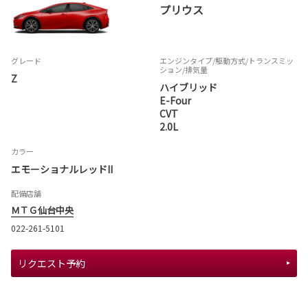
プリウス
グレード
エンジンタイプ
/駆動方式/
トランスミッ
ション
/排気量
Z
ハイブリッド
E-Four
CVT
2.0L
カラー
エモーショナルレッドII
配備店舗
ＭＴＧ仙台中央
022-261-5101
リクエスト予約