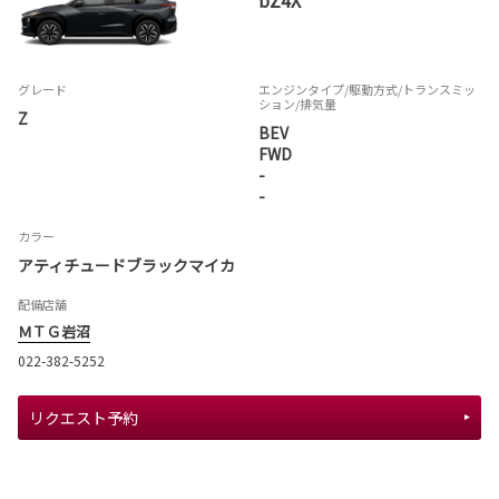
bZ4X
グレード
エンジンタイプ
/駆動方式/
トランスミッ
ション
/排気量
Z
BEV
FWD
-
-
カラー
アティチュードブラックマイカ
配備店舗
ＭＴＧ岩沼
022-382-5252
リクエスト予約