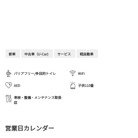
新車
中古車（U-Car)
サービス
軽自動車
バリアフリー/多目的トイレ
WiFi
AED
子供110番
車検・整備・メンテナンス取扱
店
営業日カレンダー