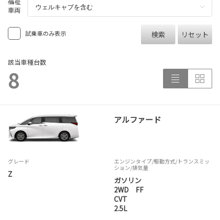
福祉
車両
試乗車のみ表示
検索
リセット
該当車種台数
8
アルファード
グレード
エンジンタイプ
/駆動方式/
トランスミッ
ション
/排気量
Z
ガソリン
2WD FF
CVT
2.5L