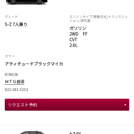
グレード
エンジンタイプ
/駆動方式/
トランスミッ
ション
/排気量
S-Z 7人乗り
ガソリン
2WD FF
CVT
2.0L
カラー
アティチュードブラックマイカ
配備店舗
ＭＴＧ岩沼
022-382-5252
リクエスト予約