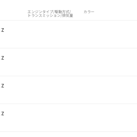
エンジンタイプ/駆動方式/
カラー
トランスミッション/排気量
 Z
 Z
 Z
 Z