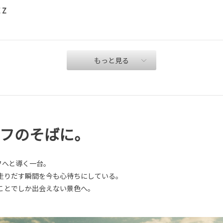
 Z
もっと見る
イフのそばに。
フへと導く一台。
走りだす瞬間を今も心待ちにしている。
ことでしか出会えない景色へ。