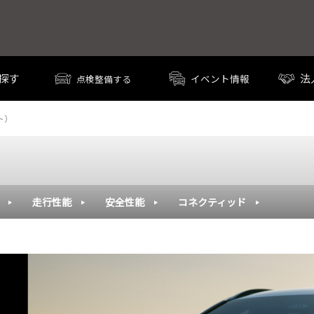
探す
法
イベント情報
点検整備する
ト）
走行性能
安全性能
コネクティッド