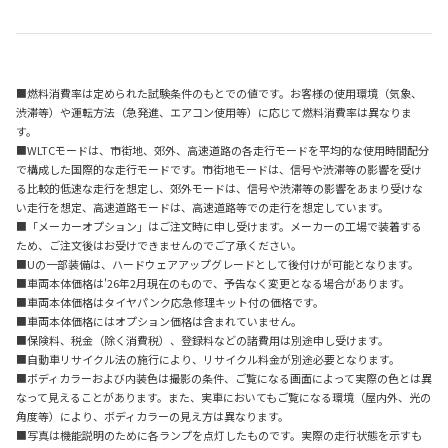
■燃料消費率は定められた試験条件のもとでの値です。お客様の使用環境（気象、
渋滞等）や運転方法（急発進、エアコン使用等）に応じて燃料消費率は異なりま
す。
■WLTCモードは、市街地、郊外、高速道路の各走行モードを平均的な使用時間配分
で構成した国際的な走行モードです。市街地モードは、信号や渋滞等の影響を受け
る比較的低速な走行を想定し、郊外モードは、信号や渋滞等の影響をあまり受けな
い走行を想定、高速道路モードは、高速道路等での走行を想定しています。
■「メーカーオプション」はご注文時に申し受けます。メーカーの工場で装着する
ため、ご注文後はお受けできませんのでご了承ください。
■Uの一部装備は、ハードウェアアップグレードとして後付けが可能となります。
■車両本体価格は'26年2月現在のもので、予告なく変更となる場合があります。
■車両本体価格はタイヤパンク応急修理キット付の価格です。
■車両本体価格にはオプション価格は含まれていません。
■保険料、税金（除く消費税）、登録料などの諸費用は別途申し受けます。
■自動車リサイクル法の施行により、リサイクル料金が別途必要となります。
■ボディカラーおよび内装色は撮影の条件、ご覧になる画面によって実際の色とは異
なって見えることがあります。また、実車においてもご覧になる環境（屋内外、光の
角度等）により、ボディカラーの見え方は異なります。
■写真は機能説明のために各ランプを点灯したものです。実際の走行状態を示すも