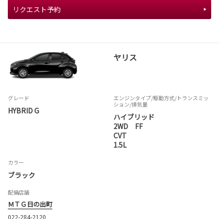
リクエスト予約
ヤリス
グレード
エンジンタイプ
/駆動方式/
トランスミッ
ション
/排気量
HYBRID G
ハイブリッド
2WD FF
CVT
1.5L
カラー
ブラック
配備店舗
ＭＴＧ日の出町
022-284-2120