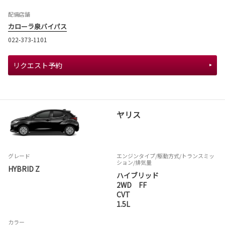
配備店舗
カローラ泉バイパス
022-373-1101
リクエスト予約
ヤリス
グレード
エンジンタイプ
/駆動方式/
トランスミッ
ション
/排気量
HYBRID Z
ハイブリッド
2WD FF
CVT
1.5L
カラー