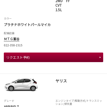
2WD FF
CVT
1.5L
カラー
プラチナホワイトパールマイカ
配備店舗
ＭＴＧ富谷
022-358-1515
リクエスト予約
ヤリス
グレード
エンジンタイプ
/駆動方式/
トランスミッ
ション
/排気量
HYBRID Z