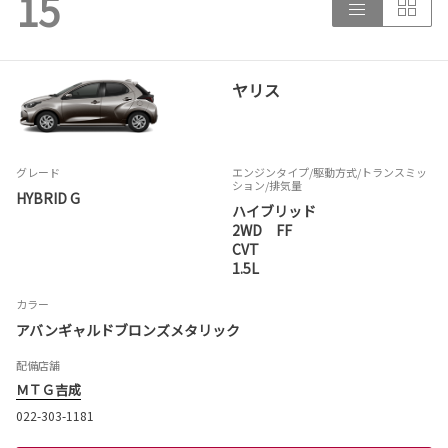
15
ヤリス
グレード
エンジンタイプ
/駆動方式/
トランスミッ
ション
/排気量
HYBRID G
ハイブリッド
2WD FF
CVT
1.5L
カラー
アバンギャルドブロンズメタリック
配備店舗
ＭＴＧ吉成
022-303-1181