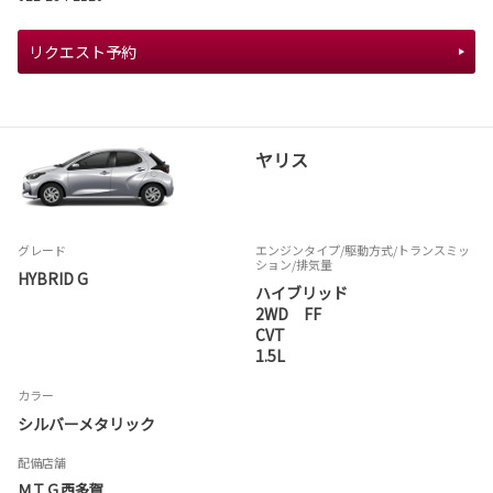
リクエスト予約
ヤリス
グレード
エンジンタイプ
/駆動方式/
トランスミッ
ション
/排気量
HYBRID G
ハイブリッド
2WD FF
CVT
1.5L
カラー
シルバーメタリック
配備店舗
ＭＴＧ西多賀