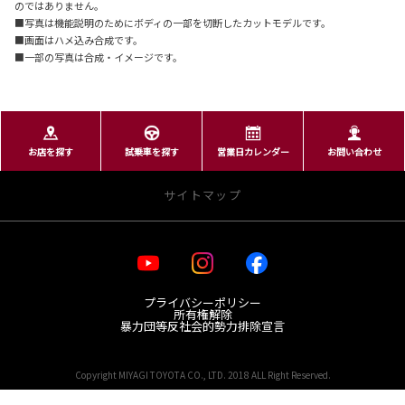
のではありません。
■写真は機能説明のためにボディの一部を切断したカットモデルです。
■画面はハメ込み合成です。
■一部の写真は合成・イメージです。
お店を探す
試乗車を探す
営業日カレンダー
お問い合わせ
サイトマップ
・お店を探す
プライバシーポリシー
宮城トヨタ 店舗一覧
所有権解除
レクサス 店舗一覧
暴力団等反社会的勢力排除宣言
GR Garage MTG日の出町
Copyright MIYAGI TOYOTA CO., LTD. 2018 ALL Right Reserved.
・新車を探す
宮城県公安委員会 第221030002318号