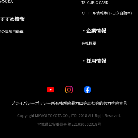
のQ&A
TS CUBIC CARD
リコール情報等(トヨタ自動車)
すすめ情報
・企業情報
タの電気自動車
O
会社概要
・採用情報
プライバシーポリシー
所有権解除
暴力団等反社会的勢力排除宣言
Copyright MIYAGI TOYOTA CO., LTD. 2018 ALL Right Reserved.
宮城県公安委員会 第221030002318号