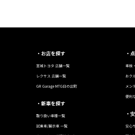
・お店を探す
・点
宮城トヨタ 店舗一覧
車検
レクサス 店舗一覧
おク
GR Garage MTG日の出町
メン
便利
・新車を探す
・安
取り扱い車種一覧
試乗車/展示車 一覧
安心