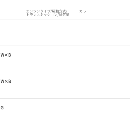
エンジンタイプ/駆動方式/
カラー
トランスミッション/排気量
D W×B
D W×B
 G