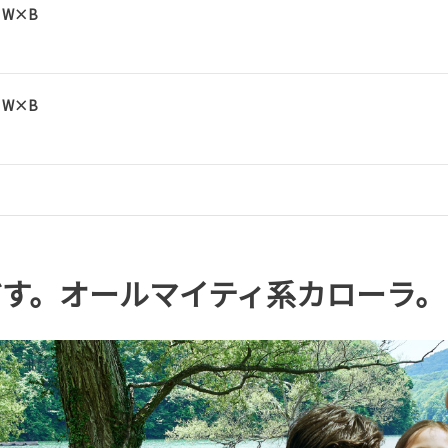
D W×B
D W×B
す。オールマイティ系カローラ。