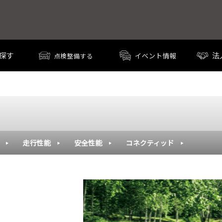
探す
法
イベント情報
点検整備する
走行性能
安全性能
コネクティッド