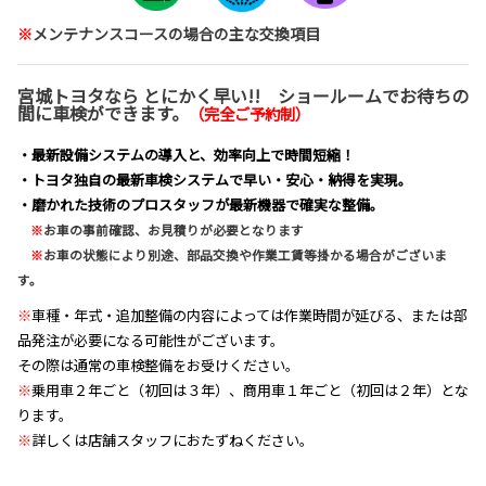
※
メンテナンスコースの場合の主な交換項目
宮城トヨタなら とにかく早い!! ショールームでお待ちの
間に車検ができます。
（完全ご予約制）
・最新設備システムの導入と、効率向上で時間短縮！
・トヨタ独自の最新車検システムで早い・安心・納得を実現。
・磨かれた技術のプロスタッフが最新機器で確実な整備。
※
お車の事前確認、お見積りが必要となります
※
お車の状態により別途、部品交換や作業工賃等掛かる場合がございま
す。
※
車種・年式・追加整備の内容によっては作業時間が延びる、または部
品発注が必要になる可能性がございます。
その際は通常の車検整備をお受けください。
※
乗用車２年ごと（初回は３年）、商用車１年ごと（初回は２年）とな
ります。
※
詳しくは店舗スタッフにおたずねください。