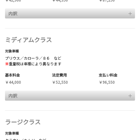
内訳
ミディアムクラス
対象車種
プリウス／カローラ／８６ など
※
重量税は車種により異なります
基本料金
法定費用
支払い料金
￥44,000
￥52,550
￥96,550
内訳
ラージクラス
対象車種