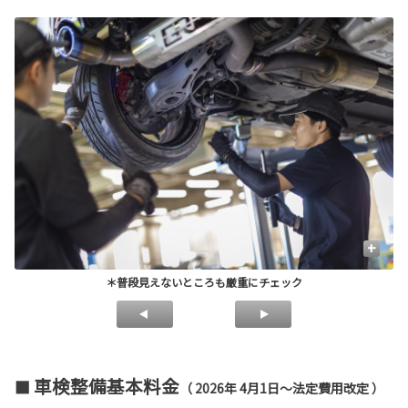
+
＊普段見えないところも厳重にチェック
車検整備基本料金
■
（ 20
26年 4月1日～法定費用改定 ）