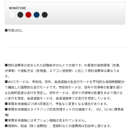
MONOTONE
■写真はRZ。
■燃料消費率は定められた試験条件のもとでの値です。お客様の使用環境（気象、
渋滞等）や運転方法（急発進、エアコン使用等）に応じて燃料消費率は異なりま
す。
■WLTCモードは、市街地、郊外、高速道路の各走行モードを平均的な使用時間配分
で構成した国際的な走行モードです。市街地モードは、信号や渋滞等の影響を受け
る比較的低速な走行を想定し、郊外モードは、信号や渋滞等の影響をあまり受けな
い走行を想定、高速道路モードは、高速道路等での走行を想定しています。
■車両本体価格は’25年3月現在で、予告なく変更となる場合があります。
■車両本体価格はタイヤパンク応急修理キット付の価格です。（RZ、SZ-Rに標準装
備）
■車両本体価格にはオプション価格は含まれていません。
■保険料、税金（除く消費税）、登録料などの諸費用は別途申し受けます。