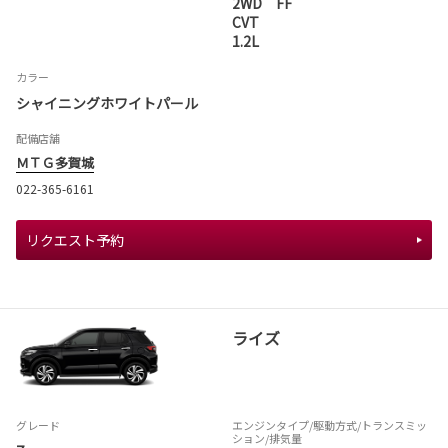
2WD FF
CVT
1.2L
カラー
シャイニングホワイトパール
配備店舗
ＭＴＧ多賀城
022-365-6161
リクエスト予約
ライズ
グレード
エンジンタイプ
/駆動方式/
トランスミッ
ション
/排気量