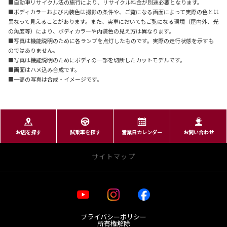
■自動車リサイクル法の施行により、リサイクル料金が別途必要となります。
■ボディカラーおよび内装色は撮影の条件や、ご覧になる画面によって実際の色とは
異なって見えることがあります。また、実車においてもご覧になる環境（屋内外、光
の角度等）により、ボディカラーや内装色の見え方は異なります。
■写真は機能説明のために各ランプを点灯したものです。実際の走行状態を示すも
のではありません。
■写真は機能説明のためにボディの一部を切断したカットモデルです。
■画面はハメ込み合成です。
■一部の写真は合成・イメージです。
お店を探す
試乗車を探す
営業日カレンダー
お問い合わせ
サイトマップ
・お店を探す
プライバシーポリシー
宮城トヨタ 店舗一覧
所有権解除