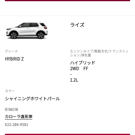
ライズ
グレード
エンジンタイプ
/駆動方式/
トランスミッ
ション
/排気量
HYBRID Z
ハイブリッド
2WD FF
-
1.2L
カラー
シャイニングホワイトパール
配備店舗
カローラ遠見塚
022-286-9581