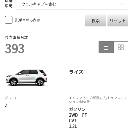
福祉
車両
試乗車のみ表示
検索
リセット
該当車種台数
393
ライズ
グレード
エンジンタイプ
/駆動方式/
トランスミッ
ション
/排気量
Z
ガソリン
2WD FF
CVT
1.2L