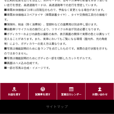
る比較的低速な走行を想定し、郊外モードは、信号や渋滞等の影響をあまり受けな
い走行を想定、高速道路モードは、高速道路等での走行を想定しています。
■車両本体価格は'23年11月現在のもので、予告なく変更となる場合があります。
■車両本体価格はスペアタイヤ（車両装着タイヤ）、タイヤ交換用工具付の価格で
す。
■保険料、税金（除く消費税）、登録料などの諸費用は別途申し受けます。
■自動車リサイクル法の施行により、リサイクル料金が別途必要となります。
■ボディカラーおよび内装色は撮影の条件、表示画面の関係で実際の色とは異なって
見えることがあります。また、実車においてもご覧になる環境（屋内外、光の角度
等）により、ボディカラーの見え方は異なります。
■写真は機能説明のために各ランプを点灯したものです。実際の走行状態を示すも
のではありません。
■写真は機能説明のためにボディの一部を切断したカットモデルです。
■画面はハメ込み合成です。
■一部の写真は合成・イメージです。
お店を探す
試乗車を探す
営業日カレンダー
お問い合わせ
サイトマップ