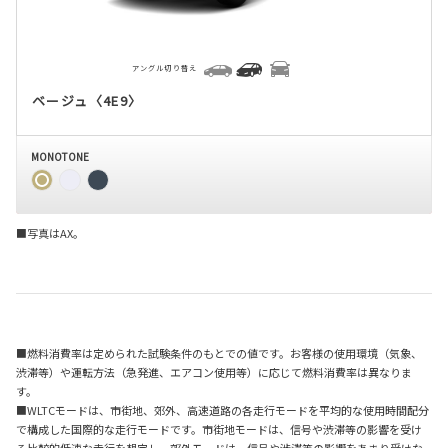
アングル切り替え
ベージュ〈4E9〉
MONOTONE
■写真はAX。
■燃料消費率は定められた試験条件のもとでの値です。お客様の使用環境（気象、
渋滞等）や運転方法（急発進、エアコン使用等）に応じて燃料消費率は異なりま
す。
■WLTCモードは、市街地、郊外、高速道路の各走行モードを平均的な使用時間配分
で構成した国際的な走行モードです。市街地モードは、信号や渋滞等の影響を受け