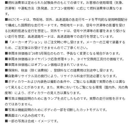
■燃料消費率は定められた試験条件のもとでの値です。お客様の使用環境（気象、
渋滞等）や運転方法（急発進、エアコン使用等）に応じて燃料消費率は異なりま
す。
■WLTCモードは、市街地、郊外、高速道路の各走行モードを平均的な使用時間配分
で構成した国際的な走行モードです。市街地モードは、信号や渋滞等の影響を受け
る比較的低速な走行を想定し、郊外モードは、信号や渋滞等の影響をあまり受けな
い走行を想定、高速道路モードは、高速道路等での走行を想定しています。
■「メーカーオプション」はご注文時に申し受けます。メーカーの工場で装着する
ため、ご注文後はお受けできませんのでご了承ください。
■車両本体価格は'26年5月現在のもので、予告なく変更となる場合があります。
■車両本体価格はタイヤパンク応急修理キット、タイヤ交換用工具付の価格です。
■車両本体価格にはオプション価格は含まれていません。
■保険料、税金（除く消費税）、登録料などの諸費用は別途申し受けます。
■自動車リサイクル法の施行により、リサイクル料金が別途必要となります。
■ボディカラーおよび内装色は撮影の条件や、ご覧になる画面で実際の色とは異な
って見えることがあります。また、実車においてもご覧になる環境（屋内外、光の角
度等）により、ボディカラーの見え方は異なります。
■写真は機能説明のために各ランプを点灯したものです。実際の走行状態を示すも
のではありません。
■写真は機能説明のためにボディの一部を切断したカットモデルです。
■画面はハメ込み合成です。
■一部の写真は合成・イメージです。