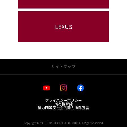
LEXUS
サイトマップ
・お店を探す
プライバシーポリシー
宮城トヨタ 店舗一覧
所有権解除
レクサス 店舗一覧
暴力団等反社会的勢力排除宣言
GR Garage MTG日の出町
Copyright MIYAGI TOYOTA CO., LTD. 2018 ALL Right Reserved.
・新車を探す