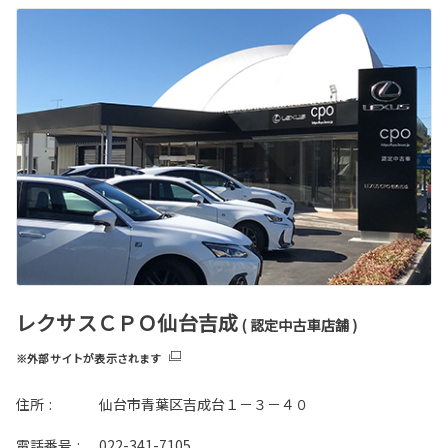
レクサスＣＰＯ仙台吉成
( 認定中古車店舗 )
※外部サイトが表示されます
住所
:
仙台市青葉区吉成台１－３－４０
電話番号
:
022-341-7105