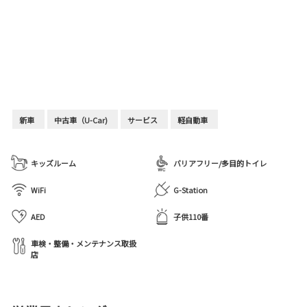
新車
中古車（U-Car)
サービス
軽自動車
キッズルーム
バリアフリー/多目的トイレ
WiFi
G-Station
AED
子供110番
車検・整備・メンテナンス取扱
店