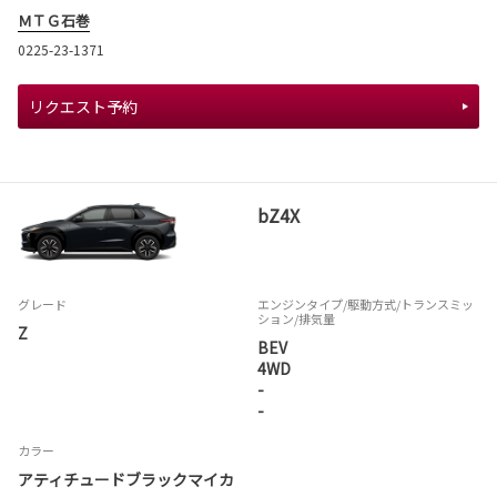
ＭＴＧ石巻
0225-23-1371
リクエスト予約
bZ4X
グレード
エンジンタイプ
/駆動方式/
トランスミッ
ション
/排気量
Z
BEV
4WD
-
-
カラー
アティチュードブラックマイカ