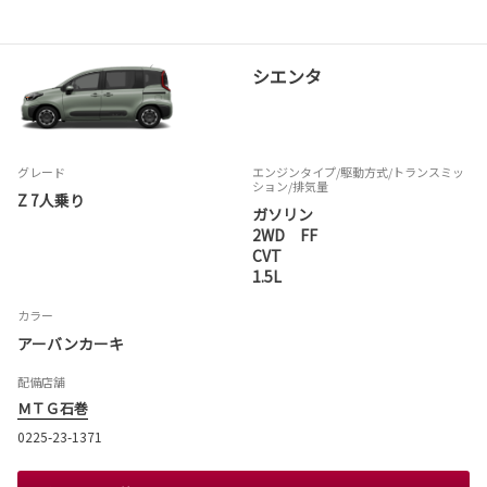
シエンタ
グレード
エンジンタイプ
/駆動方式/
トランスミッ
ション
/排気量
Z 7人乗り
ガソリン
2WD FF
CVT
1.5L
カラー
アーバンカーキ
配備店舗
ＭＴＧ石巻
0225-23-1371