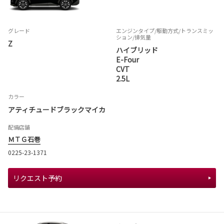
グレード
エンジンタイプ
/駆動方式/
トランスミッ
ション
/排気量
Z
ハイブリッド
E-Four
CVT
2.5L
カラー
アティチュードブラックマイカ
配備店舗
ＭＴＧ石巻
0225-23-1371
リクエスト予約