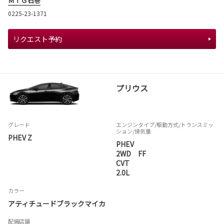
ＭＴＧ石巻
0225-23-1371
リクエスト予約
プリウス
グレード
エンジンタイプ
/駆動方式/
トランスミッ
ション
/排気量
PHEV Z
PHEV
2WD FF
CVT
2.0L
カラー
アティチュードブラックマイカ
配備店舗