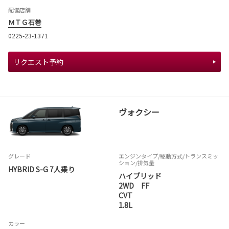
配備店舗
ＭＴＧ石巻
0225-23-1371
リクエスト予約
ヴォクシー
グレード
エンジンタイプ
/駆動方式/
トランスミッ
ション
/排気量
HYBRID S-G 7人乗り
ハイブリッド
2WD FF
CVT
1.8L
カラー