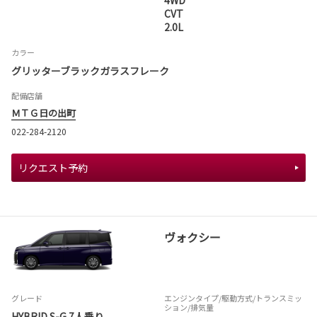
4WD
CVT
2.0L
カラー
グリッターブラックガラスフレーク
配備店舗
ＭＴＧ日の出町
022-284-2120
リクエスト予約
ヴォクシー
グレード
エンジンタイプ
/駆動方式/
トランスミッ
ション
/排気量
HYBRID S-G 7人乗り