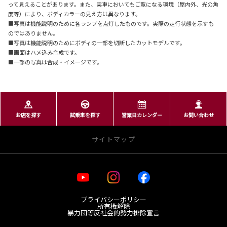
って見えることがあります。また、実車においてもご覧になる環境（屋内外、光の角
度等）により、ボディカラーの見え方は異なります。
■写真は機能説明のために各ランプを点灯したものです。実際の走行状態を示すも
のではありません。
■写真は機能説明のためにボディの一部を切断したカットモデルです。
■画面はハメ込み合成です。
■一部の写真は合成・イメージです。
お店を探す
試乗車を探す
営業日カレンダー
お問い合わせ
サイトマップ
・お店を探す
プライバシーポリシー
宮城トヨタ 店舗一覧
所有権解除
レクサス 店舗一覧
暴力団等反社会的勢力排除宣言
GR Garage MTG日の出町