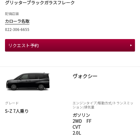
グリッターブラックガラスフレーク
配備店舗
カローラ名取
022-306-6655
リクエスト予約
ヴォクシー
グレード
エンジンタイプ
/駆動方式/
トランスミッ
ション
/排気量
S-Z 7人乗り
ガソリン
2WD FF
CVT
2.0L