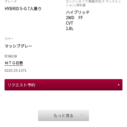
グレード
エンジンタイプ
/駆動方式/
トランスミッ
ション
/排気量
HYBRID S-G 7人乗り
ハイブリッド
2WD FF
CVT
1.8L
カラー
マッシブグレー
配備店舗
ＭＴＧ石巻
0225-23-1371
リクエスト予約
もっと見る