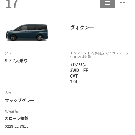
17
ヴォクシー
グレード
エンジンタイプ
/駆動方式/
トランスミッ
ション
/排気量
S-Z 7人乗り
ガソリン
2WD FF
CVT
2.0L
カラー
マッシブグレー
配備店舗
カローラ築館
0228-22-3811