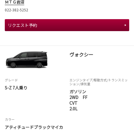
ＭＴＧ岩沼
022-382-5252
リクエスト予約
ヴォクシー
グレード
エンジンタイプ
/駆動方式/
トランスミッ
ション
/排気量
S-Z 7人乗り
ガソリン
2WD FF
CVT
2.0L
カラー
アティチュードブラックマイカ