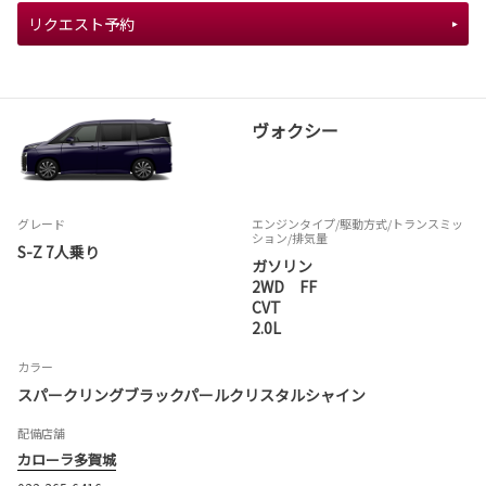
リクエスト予約
ヴォクシー
グレード
エンジンタイプ
/駆動方式/
トランスミッ
ション
/排気量
S-Z 7人乗り
ガソリン
2WD FF
CVT
2.0L
カラー
スパークリングブラックパールクリスタルシャイン
配備店舗
カローラ多賀城