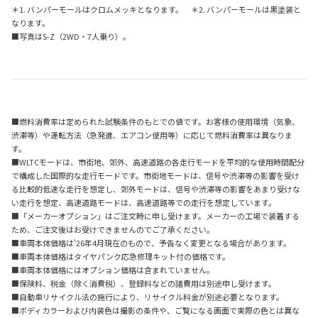
＊1. バンパーモールはクロムメッキとなります。 ＊2. バンパーモールは黒塗装と
なります。
■写真は
S-Z
（
2WD
・
7
人乗り）。
■燃料消費率は定められた試験条件のもとでの値です。お客様の使用環境（気象、
渋滞等）や運転方法（急発進、エアコン使用等）に応じて燃料消費率は異なりま
す。
■WLTCモードは、市街地、郊外、高速道路の各走行モードを平均的な使用時間配分
で構成した国際的な走行モードです。市街地モードは、信号や渋滞等の影響を受け
る比較的低速な走行を想定し、郊外モードは、信号や渋滞等の影響をあまり受けな
い走行を想定、高速道路モードは、高速道路等での走行を想定しています。
■「メーカーオプション」はご注文時に申し受けます。メーカーの工場で装着する
ため、ご注文後はお受けできませんのでご了承ください。
■車両本体価格は'26年4月現在のもので、予告なく変更となる場合があります。
■車両本体価格はタイヤパンク応急修理キット付の価格です。
■車両本体価格にはオプション価格は含まれていません。
■保険料、税金（除く消費税）、登録料などの諸費用は別途申し受けます。
■自動車リサイクル法の施行により、リサイクル料金が別途必要となります。
■ボディカラーおよび内装色は撮影の条件や、ご覧になる画面で実際の色とは異な