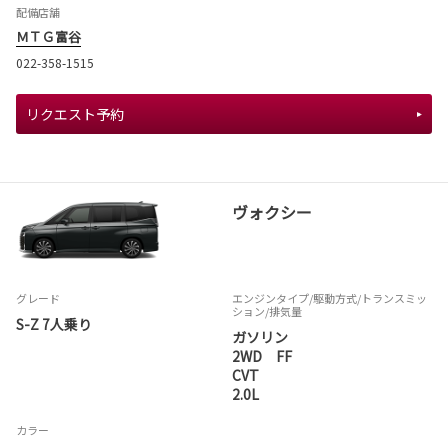
配備店舗
ＭＴＧ富谷
022-358-1515
リクエスト予約
ヴォクシー
グレード
エンジンタイプ
/駆動方式/
トランスミッ
ション
/排気量
S-Z 7人乗り
ガソリン
2WD FF
CVT
2.0L
カラー