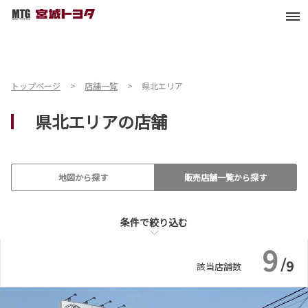
車検・整備・メンテナン
子供110番
ス取扱店
トップページ
店舗一覧
県北エリア
バリアフリー/フラットフ
キッズコーナー
県北エリアの店舗
ロア
バリアフリー/多目的駐車
地図から探す
販売店舗一覧から探す
場
条件で絞り込む
条件で絞り込む
9
/
9
該当店舗数