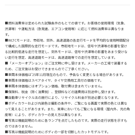
■燃料消費率は定められた試験条件のもとでの値です。お客様の使用環境（気象、
渋滞等）や運転方法（急発進、エアコン使用等）に応じて燃料消費率は異なりま
す。
■WLTCモードは、市街地、郊外、高速道路の各走行モードを平均的な使用時間配分
で構成した国際的な走行モードです。市街地モードは、信号や渋滞等の影響を受け
る比較的低速な走行を想定し、郊外モードは、信号や渋滞等の影響をあまり受けな
い走行を想定、高速道路モードは、高速道路等での走行を想定しています。
■「メーカーオプション」はご注文時に申し受けます。メーカーの工場で装着する
ため、ご注文後はお受けできませんのでご了承ください。
■車両本体価格は'25年11月現在のもので、予告なく変更となる場合があります。
■車両本体価格はスペアタイヤ、タイヤ交換用工具付の価格です。
■車両本体価格にはオプション価格、取付費は含まれていません。
■保険料、税金（除く消費税）、登録料などの諸費用は別途申し受けます。
■自動車リサイクル法の施行により、リサイクル料金が別途必要となります。
■ボディカラーおよび内装色は撮影の条件や、ご覧になる画面で実際の色とは異な
って見えることがあります。また、実車においてもご覧になる環境（屋内外、光の角
度等）により、ボディカラーの見え方は異なります。
■写真は機能説明のために各ランプを点灯したものです。実際の走行状態を示すも
のではありません。
■写真は機能説明のためにボディの一部を切断したカットモデルです。