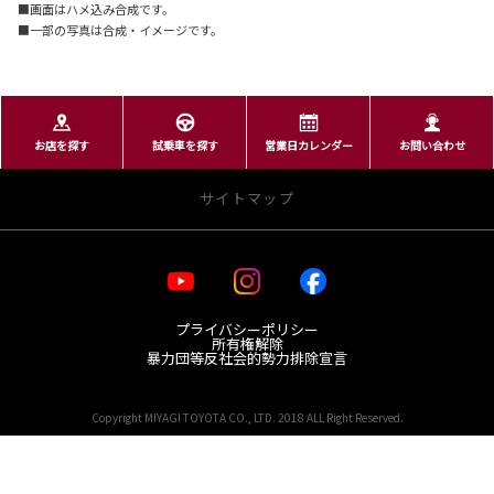
■画面はハメ込み合成です。
■一部の写真は合成・イメージです。
お店を探す
試乗車を探す
営業日カレンダー
お問い合わせ
サイトマップ
・お店を探す
プライバシーポリシー
宮城トヨタ 店舗一覧
所有権解除
レクサス 店舗一覧
暴力団等反社会的勢力排除宣言
GR Garage MTG日の出町
Copyright MIYAGI TOYOTA CO., LTD. 2018 ALL Right Reserved.
・新車を探す
宮城県公安委員会 第221030002318号
取り扱い車種一覧
試乗車/展示車 一覧