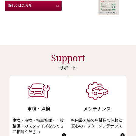
詳しくはこちら
詳しくはこちら
2026-06-03
アルファードを一部改良
詳しくはこちら
Support
サポート
2026-05-28
新型ハイラックスを発売
詳しくはこちら
車検・点検
メンテナンス
2026-05-14
ランドクルーザー FJ を発売
車検・点検・板金修理・一般
県内最大級の店舗数で信頼と
整備・カスタマイズなんでも
安心のアフターメンテナンス
詳しくはこちら
ご相談ください