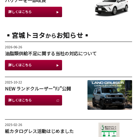
ハリアーを一部改良
詳しくはこちら
▪宮城トヨタ
お知らせ▪
から
2026-08-03
シエンタを一部改良
2026-06-26
油脂類供給不足に関する当社の対応について
詳しくはこちら
詳しくはこちら
2026-06-04
2025-10-22
ピクシスバンを一部改良
NEW ランドクルーザー“FJ”公開
詳しくはこちら
詳しくはこちら
2026-06-03
2025-02-26
ヴェルファイアを一部改良
紙カタログレス活動はじめました