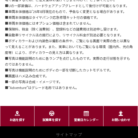
■Uの一部装備は、ハードウェアアップグレードとして後付けが可能となります。
■車両本体価格は'26年8月現在のもので、予告なく変更となる場合があります。
■車両本体価格はタイヤパンク応急修理キット付の価格です。
■車両本体価格にはオプション価格は含まれていません。
■保険料、税金（除く消費税）、登録料などの諸費用は別途申し受けます。
■自動車リサイクル法の施行により、リサイクル料金が別途必要となります。
■ボディカラーおよび内装色は撮影の条件や、ご覧になる画面で実際の色とは異な
って見えることがあります。また、実車においてもご覧になる環境（屋内外、光の角
度等）により、ボディカラーの見え方は異なります。
■写真は機能説明のために各ランプを点灯したものです。実際の走行状態を示すも
のではありません。
■写真は機能説明のためにボディの一部を切断したカットモデルです。
■画面はハメ込み合成です。
■一部の写真は合成・イメージです。
■“Adventure”はグレード名称ではありません。
お店を探す
試乗車を探す
営業日カレンダー
お問い合わせ
サイトマップ