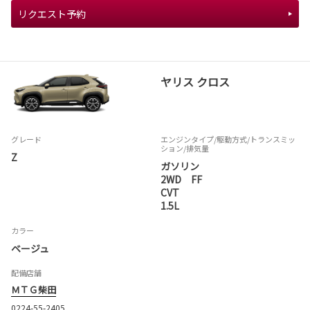
リクエスト予約
ヤリス クロス
グレード
エンジンタイプ
/駆動方式/
トランスミッ
ション
/排気量
Z
ガソリン
2WD FF
CVT
1.5L
カラー
ベージュ
配備店舗
ＭＴＧ柴田
0224-55-2405