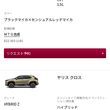
1.5L
カラー
ブラックマイカ×センシュアルレッドマイカ
配備店舗
ＭＴＧ吉成
022-303-1181
リクエスト予約
ヤリス クロス
グレード
エンジンタイプ
/駆動方式/
トランスミッ
ション
/排気量
HYBRID Z
ハイブリッド