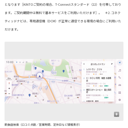
となります［KINTOご契約の場合、T-Connectスタンダード（22）を付帯しており
ます。ご契約期間中は無料で基本サービスをご利用いただけます］。 ＊2. コネク
ティッドナビは、専用通信機（DCM）が正常に通信できる環境の場合にご利用いた
だけます。
+
飲食店検索（口コミ点数／営業時間、定休日など情報表示）
駐