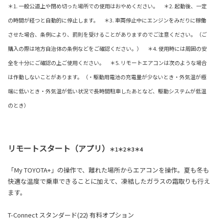
＊1. 一般公道上や閉め切った場所での使用はおやめください。 ＊2. 起動後、一定
の時間が経つと自動的に停止します。 ＊3. 車両停止中にエンジンをみだりに稼働
させた場合、条例により、罰則を受けることがありますのでご注意ください。（ご
購入の際は地方自治体の条例などをご確認ください。） ＊4. 使用時には周囲の安
全を十分にご確認の上ご使用ください。 ＊5. リモートエアコンは次のような場合
は作動しないことがあります。（・駆動用電池の充電量が少ないとき・外気温が極
端に低いとき・外気温が低い状況で長時間駐車したあとなど、駆動システムが低温
のとき）
リモートスタート（アプリ）
＊1＊2＊3＊4
「My TOYOTA+」の操作で、離れた場所からエアコンを操作。夏も冬も
快適な温度で乗車できることに加えて、凍結したガラスの霜取りも行え
ます。
T-Connect スタンダード(22) 有料オプション