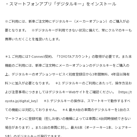
・スマートフォンアプリ「デジタルキー」をインストール
※ご利用には、新車ご注文時にデジタルキー（メーカーオプション）のご購入が必
要となります。 ※デジタルキーが利用できない状況に備えて、常にクルマのキーも
携帯いただくことを推奨いたします。
＊1. ご利用にはT-Connect契約、「TOYOTAアカウント」の取得が必要です。また本
機能のご利用には、新車ご注文時にメーカーオプションのデジタルキーをご購入の
上、デジタルキーのオプションサービス＜初度登録日から3年間無料、4年目以降有
料＞に加入が必要となります。 ＊2. デジタルキーのご利用にあたって、操作方法お
よび注意事項につきましてはデジタルキーWebサイトをご確認ください。（https://t
oyota.jp/digital_key） ＊3. デジタルキーの操作は、スマートキーで動作するすべ
ての機能には対応しておりません。 ＊4. 最大4台の車両のデジタルキーを1台のス
マートフォンに登録可能（但しお使いの機種によっては車両に4台同時接続できない
場合があります）。また1台の車両に対し、最大6本（オーナーキー1本、シェアキー
5本）のデジタルキーが発行できます。