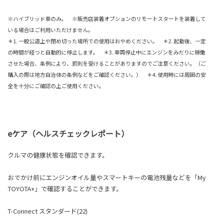
※ハイブリッド車のみ。 ※販売店装着オプションのリモートスタートを装着して
いる場合はご利用いただけません。
＊1. 一般公道上や閉め切った場所での使用はおやめください。 ＊2. 起動後、一定
の時間が経つと自動的に停止します。 ＊3. 車両停止中にエンジンをみだりに稼働
させた場合、条例により、罰則を受けることがありますのでご注意ください。（ご
購入の際は地方自治体の条例などをご確認ください。） ＊4. 使用時には周囲の安
全を十分にご確認の上ご使用ください。
eケア（ヘルスチェックレポート）
クルマの健康状態を確認できます。
おでかけ前にエンジンオイル量やスマートキーの電池残量などを「My
TOYOTA+」で確認することができます。
T-Connect スタンダード(22)