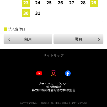
法人定休日
前月
翌月
サイトマップ
・お店を探す
プライバシーポリシー
宮城トヨタ 店舗一覧
所有権解除
レクサス 店舗一覧
暴力団等反社会的勢力排除宣言
GR Garage MTG日の出町
Copyright MIYAGI TOYOTA CO., LTD. 2018 ALL Right Reserved.
・新車を探す