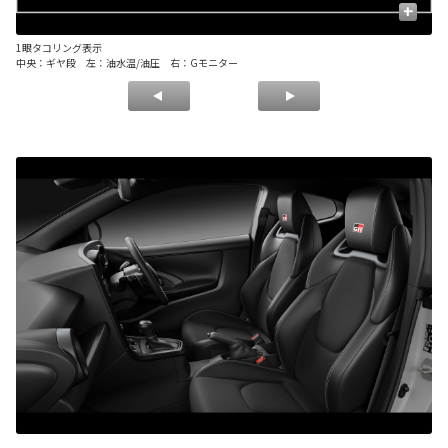
+
1眼タコリング表示
1
中央：ギヤ段 左：油水温/油圧 右：Gモニター
中