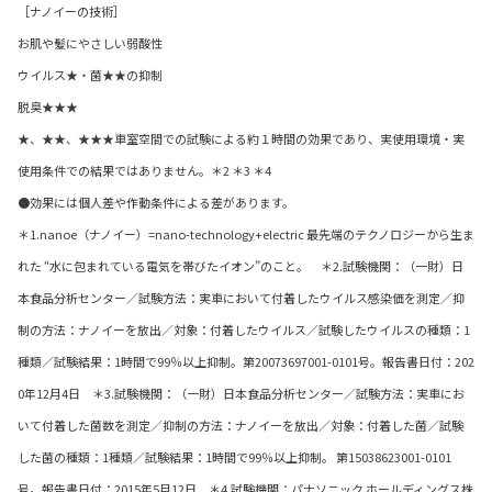
［ナノイーの技術］
お肌や髪にやさしい弱酸性
ウイルス★・菌★★の抑制
脱臭★★★
★、★★、★★★車室空間での試験による約１時間の効果であり、実使用環境・実
使用条件での結果ではありません。＊2 ＊3 ＊4
●効果には個人差や作動条件による差があります。
＊1.nanoe（ナノイー）=nano-technology+electric 最先端のテクノロジーから生ま
れた “水に包まれている電気を帯びたイオン”のこと。 ＊2.試験機関：（一財）日
本食品分析センター／試験方法：実車において付着したウイルス感染価を測定／抑
制の方法：ナノイーを放出／対象：付着したウイルス／試験したウイルスの種類：1
種類／試験結果：1時間で99％以上抑制。第20073697001-0101号。報告書日付：202
0年12月4日 ＊3.試験機関：（一財）日本食品分析センター／試験方法：実車にお
いて付着した菌数を測定／抑制の方法：ナノイーを放出／対象：付着した菌／試験
した菌の種類：1種類／試験結果：1時間で99％以上抑制。 第15038623001-0101
号。報告書日付：2015年5月12日 ＊4.試験機関：パナソニック ホールディングス株