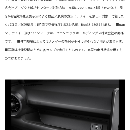
式会社プロダクト解析センター／試験方法：実車において布に付着させたタバコ臭
を6段階臭気強度表示法による検証／脱臭の方法：ナノイーを放出／対象：付着した
タバコ臭／試験結果：1時間で臭気強度1.8以上低減。BAA33-150318-M35。 ■nan
oe、ナノイー及びnanoeマークは、パナソニック ホールディングス株式会社の商標
です。 ■使用環境によってはナノイーの効果が十分に得られない場合があります。
■写真は機能説明のために各ランプを点灯したものです。実際の走行状態を示すも
のではありません。