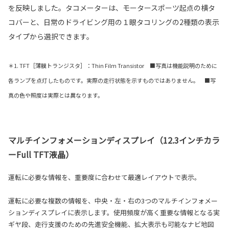
を反映しました。タコメーターは、モータースポーツ起点の横タ
コバーと、日常のドライビング用の１眼タコリングの2種類の表示
タイプから選択できます。
＊1. TFT［薄膜トランジスタ］：Thin Film Transistor ■写真は機能説明のために
各ランプを点灯したものです。実際の走行状態を示すものではありません。 ■写
真の色や照度は実際とは異なります。
マルチインフォメーションディスプレイ（12.3インチカラ
ーFull TFT液晶）
運転に必要な情報を、重要度に合わせて最適レイアウトで表示。
運転に必要な複数の情報を、中央・左・右の3つのマルチインフォメー
ションディスプレイに表示します。使用頻度が高く重要な情報となる実
ギヤ段、走行支援のための先進安全機能、拡大表示も可能なナビ地図