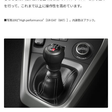
を行って、これまで以上に操作性を高めています。
■写真はRZ“High performance”［GR-DAT（8AT）］。内装色はブラック。