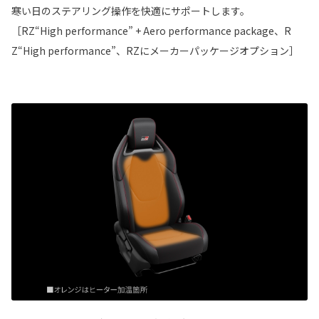
寒い日のステアリング操作を快適にサポートします。
［RZ“High performance” + Aero performance package、R
Z“High performance”、RZにメーカーパッケージオプション］