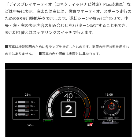
［ディスプレイオーディオ（コネクティッドナビ対応）Plus装着車］な
どは中央に表示。左または右には、燃費やオーディオ、スポーツ走行の
ためのGR専用機能等を表示します。運転シーンや好みに合わせて、中
央・左・右の表示内容の組み合わせを3パターン設定することもでき、
表示切り替えはステアリングスイッチで行えます。
■写真は機能説明のために各ランプを点灯したものです。実際の走行状態を示すも
のではありません。 ■写真の色や照度は実際とは異なります。