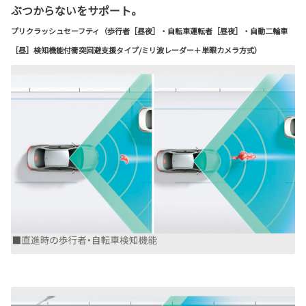
ぶつからないをサポート。
プリクラッシュセーフティ（歩行者［昼夜］・自転車運転者［昼夜］・自動二輪車
［昼］検知機能付衝突回避支援タイプ/ミリ波レーダー＋単眼カメラ方式）