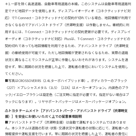
＊1.一部を除く高速道路、自動車専用道路の本線。このシステムは自動車専用道路判
定でナビ地図データを使用します。ディスプレイオーディオ（コネクティッドナビ対
応）でT-Connect・コネクティッドナビの契約が切れている場合、地図情報が利用で
きなくなるのでアドバンスト ドライブ（渋滞時支援）は作動しません。継続的に利
用するには、T-Connect・コネクティッドナビの契約更新が必要です。ディスプレイ
オーディオ（コネクティッドナビ対応）Plusは、T-Connect・コネクティッドナビの
契約切れであっても地図情報を利用できるため、アドバンスト ドライブ（渋滞時支
援）の継続使用が可能です。ただし地図情報が更新されなくなるため、実際の道路
状況と異なることでシステムが正常に作動しないおそれがあります。システムを過
信せず、常に周囲の状況を把握した上で、運転者の責任においてシステムを使用し
てください。
■写真はCROSSOVER RS（2.4Lターボハイブリッド車）。ボディカラーのブラック
〈227〉×プレシャスメタル〈1L5〉［2ZA］はメーカーオプション。内装色のブラ
ック/イエローブラウンは設定色（ご注文時に指定が必要です。指定がない場合はブ
ラックになります）。リヤサポートパッケージはメーカーパッケージオプション。
⚠トヨタ チームメイト［アドバンスト パーク・アドバンスト ドライブ（渋滞時支
援）］を安全にお使いいただく上での留意事項説明
■アドバンスト ドライブ（渋滞時支援）は自動で運転するシステムではありませ
ん。本システムは道路の形状･状態･交通状況や運転者の状態に応じて、運転者への
情報提供や運転支援を行います。常に周囲の状況を把握した上で、運転者の責任に