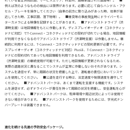
れている暫定供用区間、サービスエリア、料金所、路線新設された道路等）。 ■
例えば次のようなものの検出には限界があります。必要に応じて自らハンドル・アク
セル・ブレーキを操作してください（自車の前方に割り込みがあった時、他車が接
近してきた時、工事区間、落下物等）。 ■衝突等の事故発生時にドライバーモニ
ターカメラによる映像を記録することがあります。 ■アドバンスト ドライブ（渋
滞時支援）は地図情報をもとに作動します。ディスプレイオーディオ（コネクティッ
ドナビ対応）でT-Connect・コネクティッドナビの契約が切れている場合、地図情報
が利用できなくなるのでアドバンスト ドライブ（渋滞時支援）は作動しません。継
続的に利用するには、T-Connect・コネクティッドナビの契約更新が必要です。ディ
スプレイオーディオ（コネクティッドナビ対応）Plusは、T-Connect・コネクティッ
ドナビの契約切れであっても地図情報を利用できるため、アドバンスト ドライブ
（渋滞時支援）の継続使用が可能です。ただし地図情報が更新されなくなるため、
実際の道路状況と異なることでシステムが正常に作動しないおそれがあります。シ
ステムを過信せず、常に周囲の状況を把握した上で、運転者の責任においてシステ
ムを使用してください。 ■公道を走行する時は、法定速度や制限速度を遵守して
ください。 ■アドバンスト パークは、あくまで運転を支援する機能です。システ
ムを過信せず、必ずドライバーが責任を持って周囲の状況を把握し、安全運転を心が
けてください。 ■アドバンスト パークは、駐車環境や周辺状況によっては使用で
きない場合があります。 ■アドバンスト パークを使用するためには、字光式ナン
バープレートは装着できません。
進化を続ける先進の予防安全パッケージ。