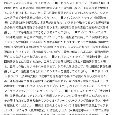
おいてシステムを使用してください。 ■アドバンスト ドライブ（渋滞時支援）は
周囲の状況･道路の状態･運転者の状態によっては作動しない、または作動を中断す
ることがあります。また、常に同じ性能を発揮できるものではありません。システ
ムを過信せず安全運転に努めてください。 ■アドバンスト ドライブ（渋滞時支
援）の認識性能･制御性能には限界があるため、システム作動中であっても運転者自
身の操作で安全を確保する必要があります。運転者は自らの責任で周囲の状況を把
握し、いつでも運転操作できるよう備えてください。 ■アドバンスト ドライブ
（渋滞時支援）が正常に作動していたとしても、運転者が認識している周囲の状況
とシステムが検知している状況が異なる場合があります。従って注意義務･危険性の
判断･安全の確保は運転者が行う必要があります。システムに頼ったり安全を委ねる
運転をしたりすると、思わぬ事故につながり、重大な傷害におよぶか、最悪の場合
死亡につながるおそれがあります。 ■アドバンスト ドライブ（渋滞時支援）は地
図情報をもとに制御するため、工事などで実際の道路状況と地図情報が異なる場
合、正常に作動しないおそれがあります。システムを過信せず、常に周囲の状況を把
握した上で、運転者の責任においてシステムを使用してください。 ■アドバンス
ト ドライブ（渋滞時支援）作動中でも運転者での操作が必要となる状況があるた
め、運転者自身で視界を確保する必要があります。常に視界を確保できるよう、次
の機能をご使用ください（ヘッドランプ/ワイパー/フロントデフロスター･リヤウイ
ンドゥデフォッガー･ドアミラーヒーター）。 ■アドバンスト ドライブ（渋滞時支
援）は状況に応じてディスプレイ表示でステアリングの保持を促すことがあります。
その際はただちに運転者自身でアクセル･ブレーキ･ステアリング操作を行い、安全
を確保してください。 ■例えば次のようなシーンでは自動車専用道路上でもアド
バンスト ドライブ（渋滞時支援）は作動しません（中央分離帯がポール等で区切ら