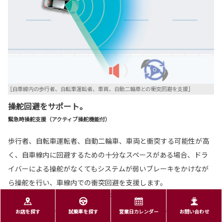
操舵回避をサポート。
緊急時操舵支援（アクティブ操舵機能付）
歩行者、自転車運転者、自動二輪車、車両と衝突する可能性が高
く、自車線内に回避するための十分なスペースがある場合、ドラ
イバーによる操舵がなくてもシステムが弱いブレーキをかけなが
ら操舵を行い、車線内での衝突回避を支援します。
［CROSSOVER RS、CROSSOVER Zに標準装備］
■回避するための十分なスペースがない、また、回避先に物があるとシステムが判断
お店を探す
試乗車を探す
営業日カレンダー
お問い合わせ