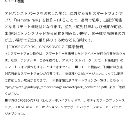
リモート機能
アドバンスト パークを選択した場合、車外から専用スマートフォンア
プリ「Remote Park」を操作
することで、遠隔で駐車、出庫が可能
＊1
となるリモート機能付となります。並列・縦列駐車および出庫が可能。
出庫後にトランクリッドから荷物を積みたい時や、お子様や高齢者の方
が広い場所で安全に乗り降りする時などに便利です。
［CROSSOVER RS、CROSSOVER Zに標準装備］
＊1.スマートフォン操作は、スマートキーを携帯したドライバーが行う必要がありま
す。なお、デジタルキーのみを携帯し、アドバンスト パーク（リモート機能付）の
スマートフォン操作をすることはできません。 ■リモート機能のご利用には別途
対応可能なスマートフォンが必要です。 ※機種やOSのバージョンによっては正常
に作動しない場合があります。 ※動作確認済スマートフォンの一覧は、こちら（h
ttps://toyota.jp/info/ap_remote/images/remotepark_confirmed.pdf）よりご確認
ください。
■写真はCROSSOVER RS（2.4Lターボハイブリッド車）。ボディカラーのプレシャス
メタル〈1L5〉はメーカーオプション。リヤサポートパッケージはメーカーパッケー
ジオプション。