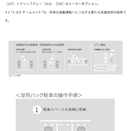
〈227〉×マッシブグレー〈1L6〉［2XY］はメーカーオプション。
＊1.“トヨタ チームメイト”は、将来の自動運転へとつながる新たな先進技術の総称で
す。