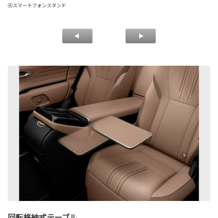
Ⓐスマートフォンスタンド
Ⓑ
回転格納式テーブル