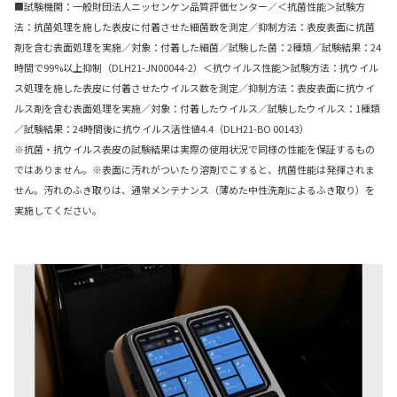
■試験機関：一般財団法人ニッセンケン品質評価センター／＜抗菌性能＞試験方
法：抗菌処理を施した表皮に付着させた細菌数を測定／抑制方法：表皮表面に抗菌
剤を含む表面処理を実施／対象：付着した細菌／試験した菌：2種類／試験結果：24
時間で99%以上抑制（DLH21-JN00044-2）＜抗ウイルス性能＞試験方法：抗ウイル
ス処理を施した表皮に付着させたウイルス数を測定／抑制方法：表皮表面に抗ウイ
ルス剤を含む表面処理を実施／対象：付着したウイルス／試験したウイルス：1種類
／試験結果：24時間後に抗ウイルス活性値4.4（DLH21-BO 00143）
※抗菌・抗ウイルス表皮の試験結果は実際の使用状況で同様の性能を保証するもの
ではありません。※表面に汚れがついたり溶剤でこすると、抗菌性能は発揮されま
せん。汚れのふき取りは、通常メンテナンス（薄めた中性洗剤によるふき取り）を
実施してください。