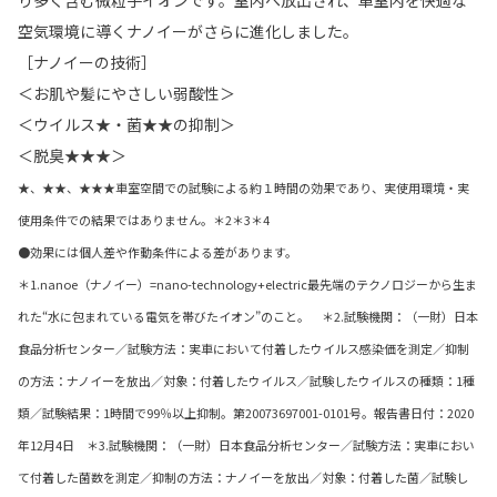
空気環境に導くナノイーがさらに進化しました。
［ナノイーの技術］
＜お肌や髪にやさしい弱酸性＞
＜ウイルス★・菌★★の抑制＞
＜脱臭★★★＞
★、★★、★★★車室空間での試験による約１時間の効果であり、実使用環境・実
使用条件での結果ではありません。＊2＊3＊4
●効果には個人差や作動条件による差があります。
＊1.nanoe（ナノイー）=nano-technology+electric最先端のテクノロジーから生ま
れた“水に包まれている電気を帯びたイオン”のこと。 ＊2.試験機関：（一財）日本
食品分析センター／試験方法：実車において付着したウイルス感染価を測定／抑制
の方法：ナノイーを放出／対象：付着したウイルス／試験したウイルスの種類：1種
類／試験結果：1時間で99％以上抑制。第20073697001-0101号。報告書日付：2020
年12月4日 ＊3.試験機関：（一財）日本食品分析センター／試験方法：実車におい
て付着した菌数を測定／抑制の方法：ナノイーを放出／対象：付着した菌／試験し