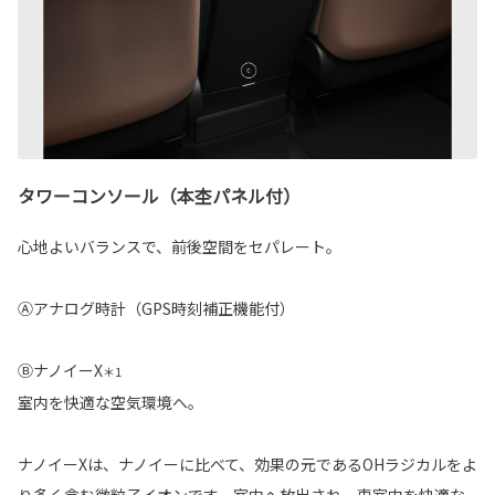
タワーコンソール（本杢パネル付）
心地よいバランスで、前後空間をセパレート。
Ⓐアナログ時計（GPS時刻補正機能付）
ⒷナノイーX
＊1
室内を快適な空気環境へ。
ナノイーXは、ナノイーに比べて、効果の元であるOHラジカルをよ
り多く含む微粒子イオンです。室内へ放出され、車室内を快適な