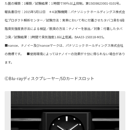
た菌の種類：1種類／試験結果：1 時間で99％以上抑制。第15038623001-0101号。
報告書日付：2015年5月12日 ＊4.試験機関：パナソニック ホールディングス株式会
社プロダクト解析センター／試験方法：実車において布に付着させたタバコ臭を6段
階臭気強度表示法による検証／脱臭の方法：ナノイーを放出／対象：付着したタバ
コ臭／試験結果：1時間で臭気強度1.8以上低減。BAA33-150318-M35。
■nanoe、ナノイー及びnanoeマークは、パナソニック ホールディングス株式会社
の商標です。 ■使用環境によってはナノイーの効果が十分に得られない場合があり
ます。
ⒸBlu-rayディスクプレーヤー/SDカードスロット