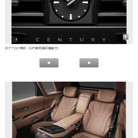
+
Ⓐアナログ時計（GPS時刻補正機能付）
Ⓑ