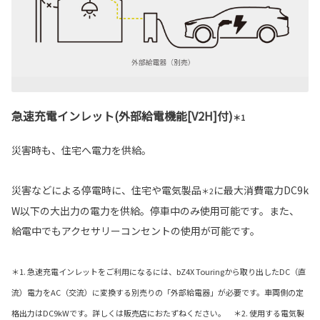
急速充電インレット(外部給電機能[V2H]付)
＊1
災害時も、住宅へ電力を供給。
災害などによる停電時に、住宅や電気製品
に最大消費電力DC9k
＊2
W以下の大出力の電力を供給。停車中のみ使用可能です。また、
給電中でもアクセサリーコンセントの使用が可能です。
＊1. 急速充電インレットをご利用になるには、bZ4X Touringから取り出したDC（直
流）電力をAC（交流）に変換する別売りの「外部給電器」が必要です。車両側の定
格出力はDC9kWです。詳しくは販売店におたずねください。 ＊2. 使用する電気製