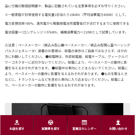
品に付属の取扱説明書や、製品に記載されている注意事項を必ずお守りください。
※一般家庭が日常使用する電気量1日当たり10kWh（平均消費電力400W）として、
電力変換効率=80%、満充電から駆動用電池充電警告灯が点灯するまでに使用できる
電池容量=＜ロングレンジ＞57kWh、補機消費電力＝210Wとして試算しています。
⚠注意：ペースメーカー（植込み型心臓ペースメーカー／植込み型両心室ペーシング
パルスジェネレータ）装着のお客様は、給電の操作はご自身ではなさらず、ほかの
方にお願いしてください。 ●給電時は、外部給電器、給電ケーブル、ヴィークルパ
ワーコネクターに近付かないでください。給電により、ペースメーカーの動作に影
響を与えるおそれがあります。 ●給電中は車内にとどまらないでください。給電に
より、ペースメーカーの動作に影響を与えるおそれがあります。 ●ものを取るとき
などに、トランクルームなどを含めた車内に入り込まないでください。給電によ
り、ペースメーカーの動作に影響を与えるおそれがあります。
お店を探す
試乗車を探す
営業日カレンダー
お問い合わせ