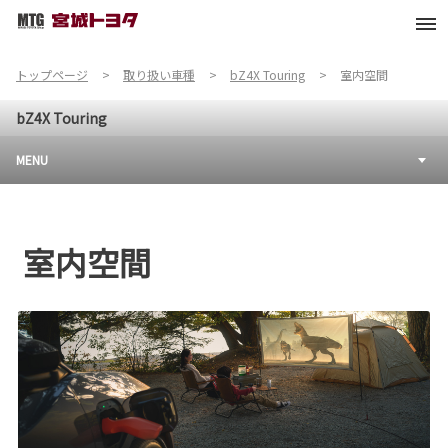
トップページ
取り扱い車種
bZ4X Touring
室内空間
bZ4X Touring
MENU
室内空間