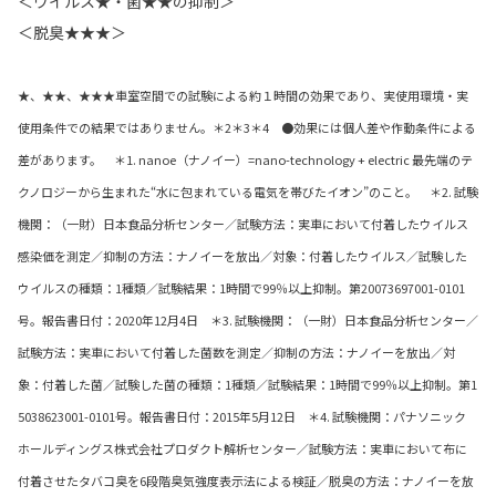
＜ウイルス★・菌★★の抑制＞
＜脱臭★★★＞
★、★★、★★★車室空間での試験による約１時間の効果であり、実使用環境・実
使用条件での結果ではありません。＊2＊3＊4 ●効果には個人差や作動条件による
差があります。 ＊1. nanoe（ナノイー）=nano-technology + electric 最先端のテ
クノロジーから生まれた“水に包まれている電気を帯びたイオン”のこと。 ＊2. 試験
機関：（一財）日本食品分析センター／試験方法：実車において付着したウイルス
感染価を測定／抑制の方法：ナノイーを放出／対象：付着したウイルス／試験した
ウイルスの種類：1種類／試験結果：1時間で99％以上抑制。第20073697001-0101
号。報告書日付：2020年12月4日 ＊3. 試験機関：（一財）日本食品分析センター／
試験方法：実車において付着した菌数を測定／抑制の方法：ナノイーを放出／対
象：付着した菌／試験した菌の種類：1種類／試験結果：1時間で99％以上抑制。第1
5038623001-0101号。報告書日付：2015年5月12日 ＊4. 試験機関：パナソニック
ホールディングス株式会社プロダクト解析センター／試験方法：実車において布に
付着させたタバコ臭を6段階臭気強度表示法による検証／脱臭の方法：ナノイーを放