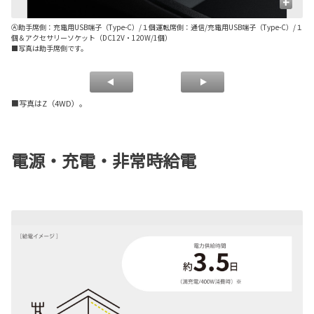
+
Ⓐ助手席側：充電用USB端子（Type-C）/１個運転席側：通信/充電用USB端子（Type-C）/１
Ⓑ
個＆アクセサリーソケット（DC12V・120W/1個）
■写真は助手席側です。
■写真はZ（4WD）。
電源・充電・非常時給電