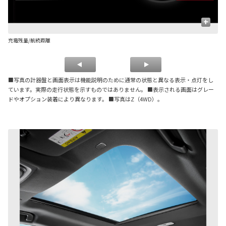
+
充電残量/航続距離
容
■写真の計器盤と画面表示は機能説明のために通常の状態と異なる表示・点灯をし
ています。実際の走行状態を示すものではありません。 ■表示される画面はグレー
ドやオプション装着により異なります。 ■写真はZ（4WD）。