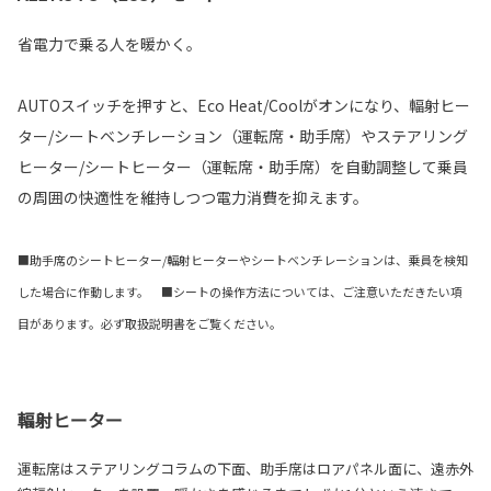
省電力で乗る人を暖かく。
AUTOスイッチを押すと、Eco Heat/Coolがオンになり、輻射ヒー
ター/シートベンチレーション（運転席・助手席）やステアリング
ヒーター/シートヒーター（運転席・助手席）を自動調整して乗員
の周囲の快適性を維持しつつ電力消費を抑えます。
■助手席のシートヒーター/輻射ヒーターやシートベンチレーションは、乗員を検知
した場合に作動します。 ■シートの操作方法については、ご注意いただきたい項
目があります。必ず取扱説明書をご覧ください。
輻射ヒーター
運転席はステアリングコラムの下面、助手席はロアパネル面に、遠赤外