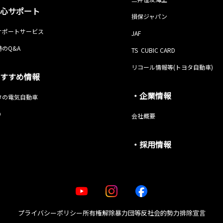
心サポート
損保ジャパン
サポートサービス
JAF
のQ&A
TS CUBIC CARD
リコール情報等(トヨタ自動車)
すすめ情報
・企業情報
タの電気自動車
O
会社概要
・採用情報
プライバシーポリシー
所有権解除
暴力団等反社会的勢力排除宣言