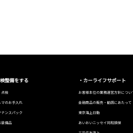
検整備をする
・カーライフサポート
・点検
お客様本位の業務運営方針につい
ルマのお手入れ
金融商品の販売・勧誘にあたって
テナンスパック
東京海上日動
な装備品
あいおいニッセイ同和損保
三井住友海上