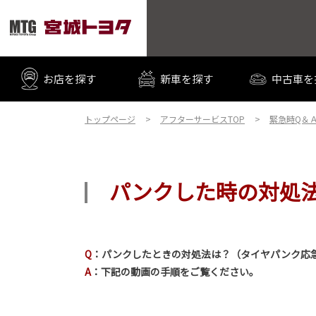
お店を探す
新車を探す
中古車を
トップページ
アフターサービスTOP
緊急時Q＆
パンクした時の対処
Q
：パンクしたときの対処法は？（タイヤパンク応
A
：下記の動画の手順をご覧ください。