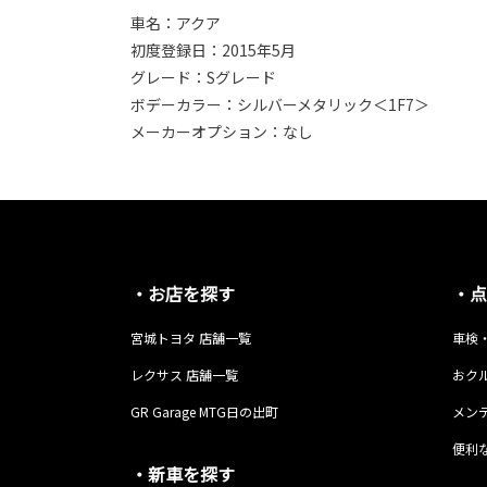
車名：アクア
初度登録日：2015年5月
グレード：Sグレード
ボデーカラー：シルバーメタリック＜1F7＞
メーカーオプション：なし
・お店を探す
・点
宮城トヨタ 店舗一覧
車検
レクサス 店舗一覧
おク
GR Garage MTG日の出町
メン
便利
・新車を探す